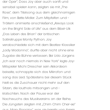
der Oper“. Dass Joy aber auch sanft und
sensibel spielen kann, zeigten sie mit „The
Rose“, dem Titelsong aus dem gleichnamigen
Film, von Bette Midler. Zum Mitpfeifen und -
Trällern animierte anschließend „Always Look
on the Bright Side of Life“ aus dem Bibel-Ulk
„Das Leben des Brian“ der britischen
Satiretruppe Monty Python. Joy
verabschiedete sich mit dem Beatles-Klassiker
„Lady Madonna“, durfte aber nicht ohne eine
Zugabe die Bühne verlassen. Bei Udo Jürgens
„Ich war noch niemals in New York“ legte Joy-
Mitspieler Michi Drescher sein Akkordeon
beiseite, schnappte sich das Mikrofon und
sang das Lied. Spätestens bei diesem Stück
hielt es die Zuschauer nicht mehr auf den
Sitzen, die lauthals mitsangen und -
klatschten. Nach der Pause war der
Nachwuchs des Musikvereins an der Reihe.
Die Jüngsten zeigten mit „Chim Chim Cher-ee“
aus „Mary Poppins“, was sie bereits von ihrem