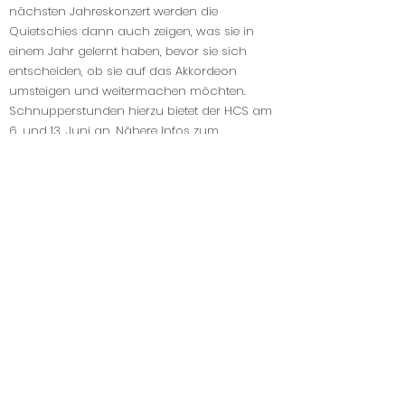
nächsten Jahreskonzert werden die
Quietschies dann auch zeigen, was sie in
einem Jahr gelernt haben, bevor sie sich
entscheiden, ob sie auf das Akkordeon
umsteigen und weitermachen möchten.
Schnupperstunden hierzu bietet der HCS am
6. und 13. Juni an. Nähere Infos zum
Quietschies-Projekt erteilt Olaf Ahrens unter
der Tel. 01577/
8951392
. Im letzten Teil des
Jahreskonzerts brachte das Hauptorchester
seine Fans mit dem sehr gefühlvollen „Fields of
Gold“ des britischen „The Police“ -Sängers
Sting und danach mit Ausschnitten aus der
Filmmusik des Japanischen Animes „Das
wandelnde Schloss“ zum Träumen. Die neue
Vorsitzende des Clubs, Christiane Kunze,
dankte anschließend allen Beteiligten für das
Gelingen des Konzerts und überreichte
zahlreiche Blumensträuße. „Ihr Applaus ist das
Brot der Künstler“, mit diesen Worten bedankte