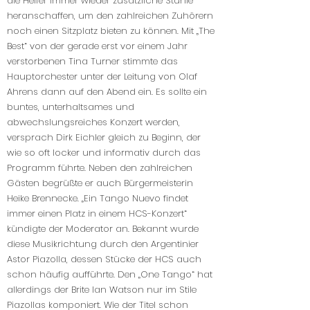
die Helfer immer wieder zusätzliche Stühle
heranschaffen, um den zahlreichen Zuhörern
noch einen Sitzplatz bieten zu können. Mit „The
Best“ von der gerade erst vor einem Jahr
verstorbenen Tina Turner stimmte das
Hauptorchester unter der Leitung von Olaf
Ahrens dann auf den Abend ein. Es sollte ein
buntes, unterhaltsames und
abwechslungsreiches Konzert werden,
versprach Dirk Eichler gleich zu Beginn, der
wie so oft locker und informativ durch das
Programm führte. Neben den zahlreichen
Gästen begrüßte er auch Bürgermeisterin
Heike Brennecke. „Ein Tango Nuevo findet
immer einen Platz in einem HCS-Konzert“
kündigte der Moderator an. Bekannt wurde
diese Musikrichtung durch den Argentinier
Astor Piazolla, dessen Stücke der HCS auch
schon häufig aufführte. Den „One Tango“ hat
allerdings der Brite Ian Watson nur im Stile
Piazollas komponiert. Wie der Titel schon