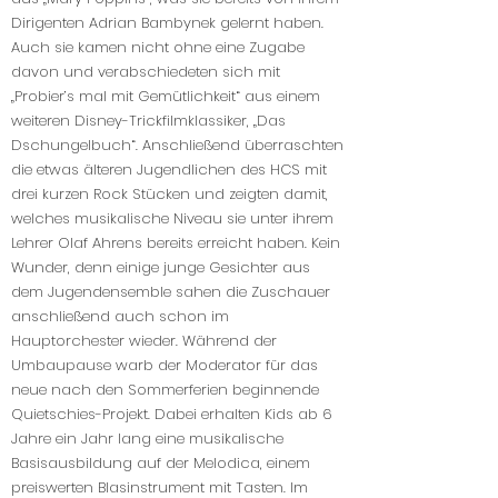
Dirigenten Adrian Bambynek gelernt haben.
Auch sie kamen nicht ohne eine Zugabe
davon und verabschiedeten sich mit
„Probier’s mal mit Gemütlichkeit“ aus einem
weiteren Disney-Trickfilmklassiker, „Das
Dschungelbuch“. Anschließend überraschten
die etwas älteren Jugendlichen des HCS mit
drei kurzen Rock Stücken und zeigten damit,
welches musikalische Niveau sie unter ihrem
Lehrer Olaf Ahrens bereits erreicht haben. Kein
Wunder, denn einige junge Gesichter aus
dem Jugendensemble sahen die Zuschauer
anschließend auch schon im
Hauptorchester wieder. Während der
Umbaupause warb der Moderator für das
neue nach den Sommerferien beginnende
Quietschies-Projekt. Dabei erhalten Kids ab 6
Jahre ein Jahr lang eine musikalische
Basisausbildung auf der Melodica, einem
preiswerten Blasinstrument mit Tasten. Im