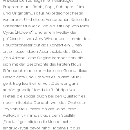
Anwesenden zu Beginn ein vielfältiges
Programm aus Rock-, Pop-, Schlager-, Film-
und Originalmusik für Akkordeonorchester
versprach. Und dieses Versprechen lösten die
Sarstedter Musiker auch ein. Mit Pop von Miley
Cyrus („Flowers“) und einem Medley der
größten Hits von Amy Winehouse stimmte das
Hauptorchester auf das Konzert ein. Einen
ersten besonderen Akzent setzte das Stück
„Kap Arkona“, eine Originalkomposition, die
sich mit der Geschichte des Piraten Klaus
Störtebecker auseinandersetzte. Genau diese
Geschichte und um was es in dem Stück
geht, trug Lea Eichler vor. „Das war ganz
schön gruselig“ fand die 8-jährige Nele
Prietzel, die später auch bei den Quietschies
noch mitspielte. Danach war das Orchester
Joy von Maik Prietzel an der Reihe. Ihren
Auftakt mit Filmmusik aus dem Spielfilm
„Exodus“ gestalteten die Musiker sehr
eindrucksvoll, bevor Nina Hagens Hit aus