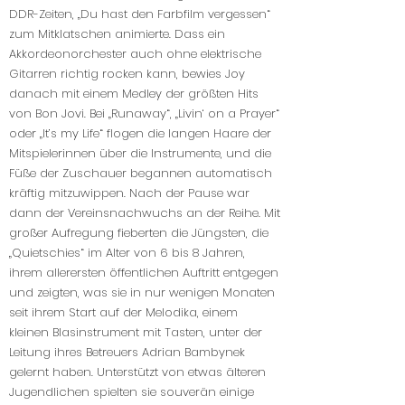
DDR-Zeiten, „Du hast den Farbfilm vergessen“
zum Mitklatschen animierte. Dass ein
Akkordeonorchester auch ohne elektrische
Gitarren richtig rocken kann, bewies Joy
danach mit einem Medley der größten Hits
von Bon Jovi. Bei „Runaway“, „Livin‘ on a Prayer“
oder „It’s my Life“ flogen die langen Haare der
Mitspielerinnen über die Instrumente, und die
Füße der Zuschauer begannen automatisch
kräftig mitzuwippen. Nach der Pause war
dann der Vereinsnachwuchs an der Reihe. Mit
großer Aufregung fieberten die Jüngsten, die
„Quietschies“ im Alter von 6 bis 8 Jahren,
ihrem allerersten öffentlichen Auftritt entgegen
und zeigten, was sie in nur wenigen Monaten
seit ihrem Start auf der Melodika, einem
kleinen Blasinstrument mit Tasten, unter der
Leitung ihres Betreuers Adrian Bambynek
gelernt haben. Unterstützt von etwas älteren
Jugendlichen spielten sie souverän einige