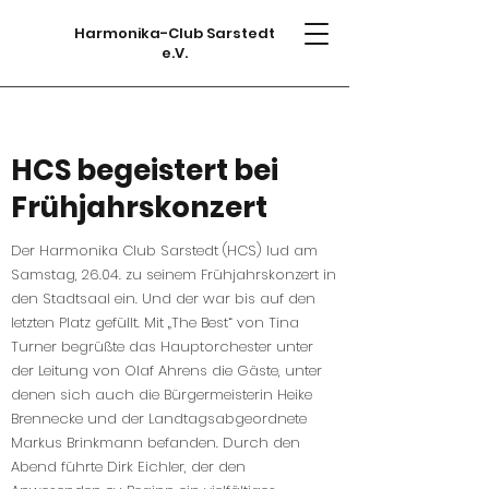
Harmonika-Club Sarstedt
e.V.
HCS begeistert bei
Frühjahrskonzert
Der Harmonika Club Sarstedt (HCS) lud am
Samstag, 26.04. zu seinem Frühjahrskonzert in
den Stadtsaal ein. Und der war bis auf den
letzten Platz gefüllt. Mit „The Best“ von Tina
Turner begrüßte das Hauptorchester unter
der Leitung von Olaf Ahrens die Gäste, unter
denen sich auch die Bürgermeisterin Heike
Brennecke und der Landtagsabgeordnete
Markus Brinkmann befanden. Durch den
Abend führte Dirk Eichler, der den