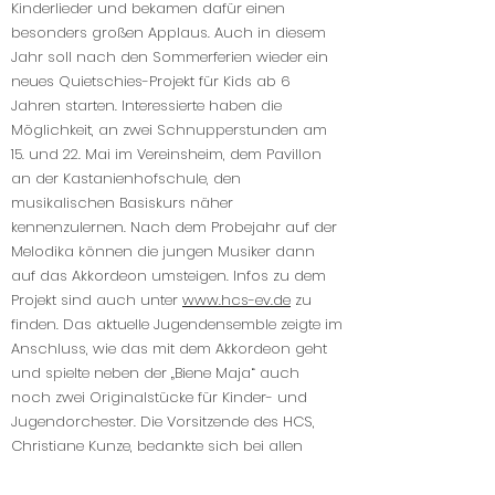
Kinderlieder und bekamen dafür einen
besonders großen Applaus. Auch in diesem
Jahr soll nach den Sommerferien wieder ein
neues Quietschies-Projekt für Kids ab 6
Jahren starten. Interessierte haben die
Möglichkeit, an zwei Schnupperstunden am
15. und 22. Mai im Vereinsheim, dem Pavillon
an der Kastanienhofschule, den
musikalischen Basiskurs näher
kennenzulernen. Nach dem Probejahr auf der
Melodika können die jungen Musiker dann
auf das Akkordeon umsteigen. Infos zu dem
Projekt sind auch unter
www.hcs-ev.de
zu
finden. Das aktuelle Jugendensemble zeigte im
Anschluss, wie das mit dem Akkordeon geht
und spielte neben der „Biene Maja“ auch
noch zwei Originalstücke für Kinder- und
Jugendorchester. Die Vorsitzende des HCS,
Christiane Kunze, bedankte sich bei allen
Orchestern und Orchestermitgliedern einzeln
mit einer kleinen Blume für das Engagement in